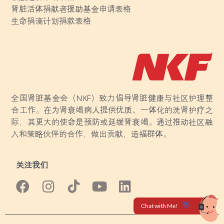
肾脏活体捐献者援助基金申请表格
生命捐滴计划捐款表格
全国肾脏基金会（NKF）致力倡导肾脏健康与社区护理整
合工作。在为肾衰竭病人提供优质、一体化的洗肾护疗之
际，其更大的使命是预防或延缓肾衰竭。通过推动社区融
入和策略伙伴的合作，做出贡献，造福群体。
关注我们
F
I
Y
L
a
n
o
i
c
s
u
n