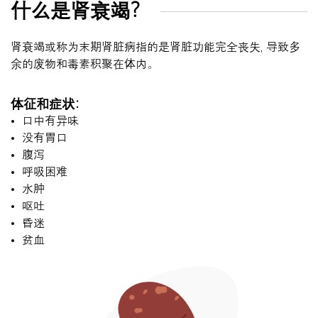
什么是肾衰竭？
肾衰竭或称为末期肾脏病指的是肾脏功能完全丧失, 导致多
余的废物和毒素积聚在体内。
体征和症状：
口中有异味
没有胃口
腹泻
呼吸困难
水肿
呕吐
昏迷
贫血