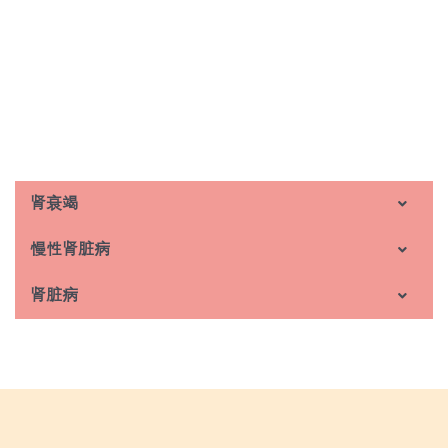
肾衰竭的主要原因: 高血压
了解更多
肾衰竭
慢性肾脏病
肾脏病