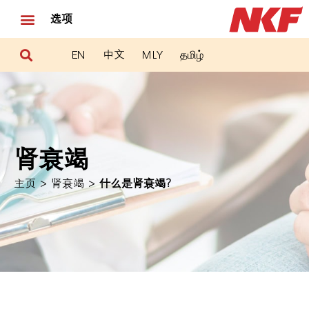
选项
EN
中文
MLY
தமிழ்
肾衰竭
>
>
主页
肾衰竭
什么是肾衰竭？