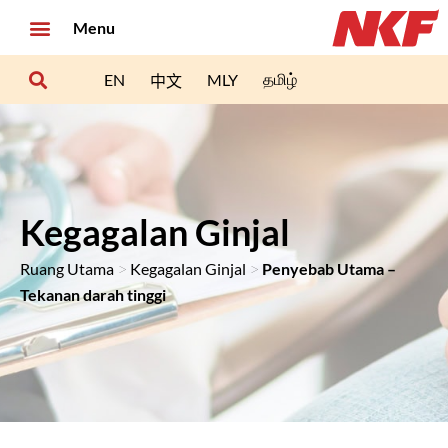
Menu
தமிழ்
EN
MLY
中文
Kegagalan Ginjal
>
>
Ruang Utama
Kegagalan Ginjal
Penyebab Utama –
Tekanan darah tinggi