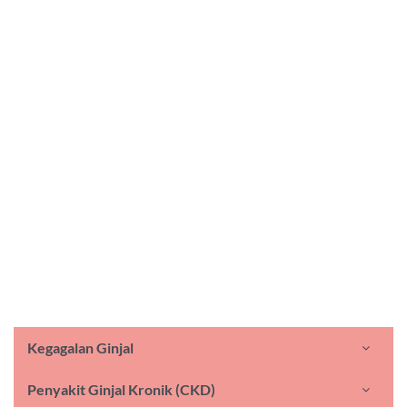
Anda
Ketahui Selanjutnya
Pelan Senaman Untuk Semua
Ketahui Selanjutnya
Kegagalan Ginjal
Penyakit Ginjal Kronik (CKD)