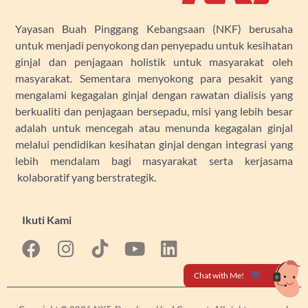
Yayasan Buah Pinggang Kebangsaan (NKF) berusaha
untuk menjadi penyokong dan penyepadu untuk kesihatan
ginjal dan penjagaan holistik untuk masyarakat oleh
masyarakat. Sementara menyokong para pesakit yang
mengalami kegagalan ginjal dengan rawatan dialisis yang
berkualiti dan penjagaan bersepadu, misi yang lebih besar
adalah untuk mencegah atau menunda kegagalan ginjal
melalui pendidikan kesihatan ginjal dengan integrasi yang
lebih mendalam bagi masyarakat serta kerjasama
kolaboratif yang berstrategik.
Ikuti Kami
F
I
Y
L
a
n
o
i
c
s
u
n
e
t
t
k