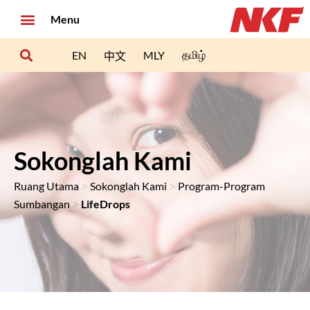
Menu
தமிழ்
EN
MLY
中文
Sokonglah Kami
>
>
Ruang Utama
Sokonglah Kami
Program-Program
>
Sumbangan
LifeDrops